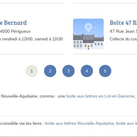
de Bernard
Boîte 47 
24000 Périgueux
47 Rue Jean 
au vendredi à 12h00, samedi à 11h30
Collecte du cou
1
2
3
4
5
 Nouvelle-Aquitaine, comme : une
boite aux lettres en Lot-et-Garonne
,
accessible via les liens :
boite aux lettres Nouvelle-Aquitaine
,
boite aux l