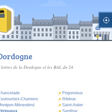
n Dordogne
 lettres de la Dordogne
et les BAL du 24.
Chancelade
Prigonrieux
oulounieix-Chamiers
Ribérac
ontpon-Ménestérol
Saint-Astier
Périgueux
Sanilhac