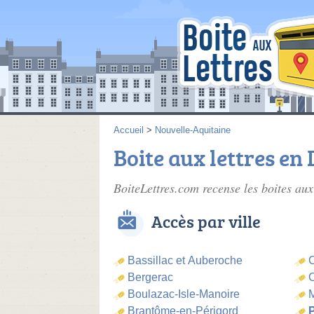
Accueil
>
Nouvelle-Aquitaine
Boite aux lettres e
BoiteLettres.com recense les
boites aux
Accès par ville
Bassillac et Auberoche
Bergerac
C
Boulazac-Isle-Manoire
M
Brantôme-en-Périgord