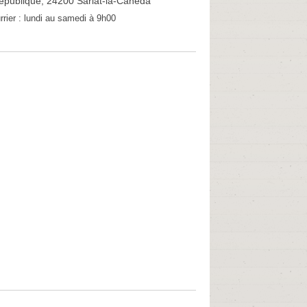
epublique, 24200 Sarlat-la-Canéda
rrier :
lundi au samedi à 9h00