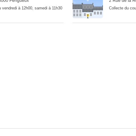
4000 Périgueux
2 Rue de la R
au vendredi à 12h00, samedi à 11h30
Collecte du cou