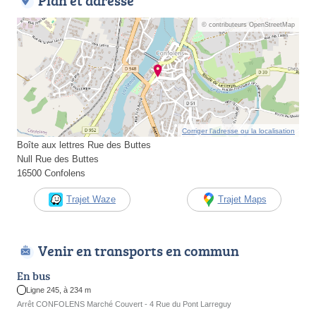
Plan et adresse
© contributeurs OpenStreetMap
Corriger l’adresse ou la localisation
Boîte aux lettres Rue des Buttes
Null Rue des Buttes
16500 Confolens
Trajet Waze
Trajet Maps
Venir en transports en commun
En bus
Ligne 245, à 234 m
Arrêt CONFOLENS Marché Couvert - 4 Rue du Pont Larreguy