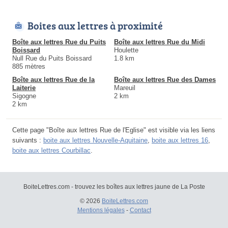
Boites aux lettres à proximité
Boîte aux lettres Rue du Puits
Boîte aux lettres Rue du Midi
Boissard
Houlette
Null Rue du Puits Boissard
1.8 km
885 mètres
Boîte aux lettres Rue de la
Boîte aux lettres Rue des Dames
Laiterie
Mareuil
Sigogne
2 km
2 km
Cette page "Boîte aux lettres Rue de l'Eglise" est visible via les liens
suivants :
boite aux lettres Nouvelle-Aquitaine
,
boite aux lettres 16
,
boite aux lettres Courbillac
.
BoiteLettres.com - trouvez les boîtes aux lettres jaune de La Poste
© 2026
BoiteLettres.com
Mentions légales
-
Contact