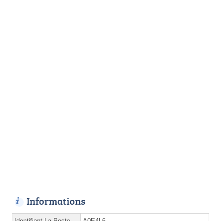
Informations
Identifiant La Poste
A0E4L6