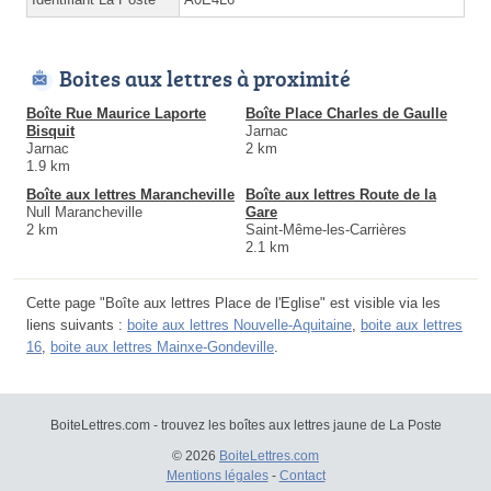
Boites aux lettres à proximité
Boîte Rue Maurice Laporte
Boîte Place Charles de Gaulle
Bisquit
Jarnac
Jarnac
2 km
1.9 km
Boîte aux lettres Marancheville
Boîte aux lettres Route de la
Null Marancheville
Gare
2 km
Saint-Même-les-Carrières
2.1 km
Cette page "Boîte aux lettres Place de l'Eglise" est visible via les
liens suivants :
boite aux lettres Nouvelle-Aquitaine
,
boite aux lettres
16
,
boite aux lettres Mainxe-Gondeville
.
BoiteLettres.com - trouvez les boîtes aux lettres jaune de La Poste
© 2026
BoiteLettres.com
Mentions légales
-
Contact