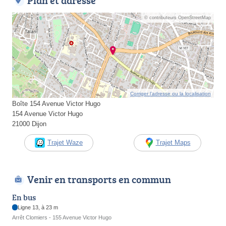
Plan et adresse
© contributeurs OpenStreetMap
Corriger l’adresse ou la localisation
Boîte 154 Avenue Victor Hugo
154 Avenue Victor Hugo
21000 Dijon
Trajet Waze
Trajet Maps
Venir en transports en commun
En bus
Ligne 13, à 23 m
Arrêt Clomiers - 155 Avenue Victor Hugo