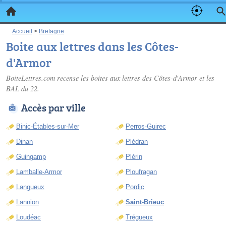
Accueil
>
Bretagne
Boite aux lettres dans les Côtes-
d'Armor
BoiteLettres.com recense les
boites aux lettres des Côtes-d'Armor
et les
BAL du 22.
Accès par ville
Binic-Étables-sur-Mer
Perros-Guirec
Dinan
Plédran
Guingamp
Plérin
Lamballe-Armor
Ploufragan
Langueux
Pordic
Lannion
Saint-Brieuc
Loudéac
Trégueux