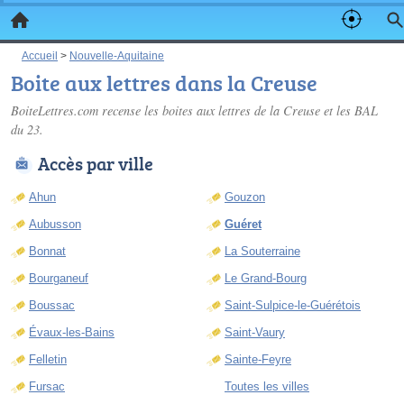
Accueil
>
Nouvelle-Aquitaine
Boite aux lettres dans la Creuse
BoiteLettres.com recense les
boites aux lettres de la Creuse
et les BAL
du 23.
Accès par ville
Ahun
Gouzon
Aubusson
Guéret
Bonnat
La Souterraine
Bourganeuf
Le Grand-Bourg
Boussac
Saint-Sulpice-le-Guérétois
Évaux-les-Bains
Saint-Vaury
Felletin
Sainte-Feyre
Fursac
Toutes les villes