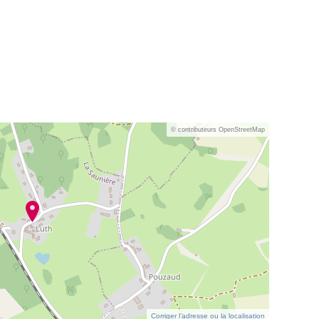
© contributeurs OpenStreetMap
Corriger l’adresse ou la localisation