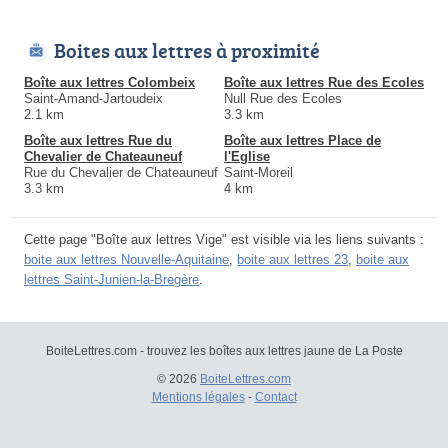
Boites aux lettres à proximité
Boîte aux lettres Colombeix
Boîte aux lettres Rue des Ecoles
Saint-Amand-Jartoudeix
Null Rue des Ecoles
2.1 km
3.3 km
Boîte aux lettres Rue du
Boîte aux lettres Place de
Chevalier de Chateauneuf
l'Eglise
Rue du Chevalier de Chateauneuf
Saint-Moreil
3.3 km
4 km
Cette page "Boîte aux lettres Vige" est visible via les liens suivants :
boite aux lettres Nouvelle-Aquitaine
,
boite aux lettres 23
,
boite aux
lettres Saint-Junien-la-Bregère
.
BoiteLettres.com - trouvez les boîtes aux lettres jaune de La Poste
© 2026
BoiteLettres.com
Mentions légales
-
Contact