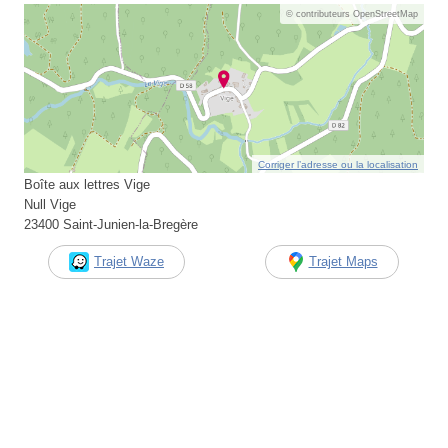
© contributeurs OpenStreetMap
Corriger l’adresse ou la localisation
Boîte aux lettres Vige
Null Vige
23400 Saint-Junien-la-Bregère
Trajet Waze
Trajet Maps