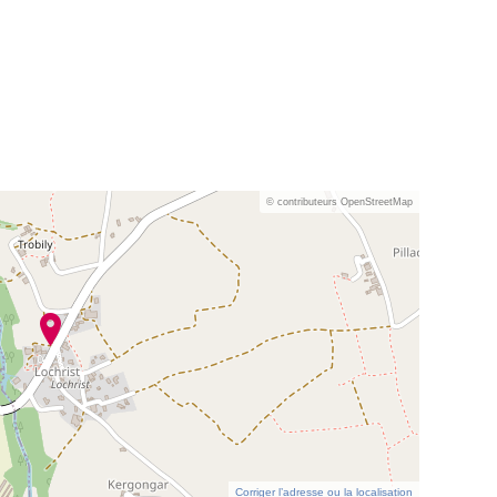
© contributeurs OpenStreetMap
Corriger l’adresse ou la localisation