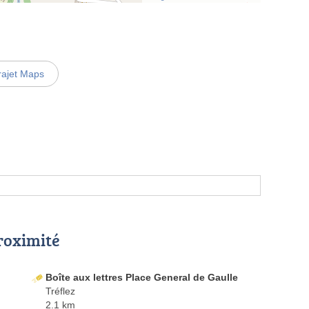
rajet Maps
proximité
Boîte aux lettres Place General de Gaulle
Tréflez
2.1 km