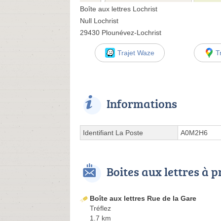
Boîte aux lettres Lochrist
Null Lochrist
29430 Plounévez-Lochrist
Trajet Waze
T
Informations
Identifiant La Poste
A0M2H6
Boites aux lettres à 
Boîte aux lettres Rue de la Gare
Tréflez
1.7 km