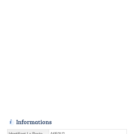
Informations
Identifiant La Poste
A6E0U2