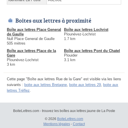
Boites aux lettres à proximité
Boîte aux lettres Place General
Boîte aux lettres Lochrist
de Gaulle
Plounévez-Lochrist
Null Place General de Gaulle
1.7 km
505 mètres
Boîte aux lettres Place de la
Boîte aux lettres Pont du Chatel
Gare
Plouider
Plounévez-Lochrist
3.1 km
3 km
Cette page "Boîte aux lettres Rue de la Gare" est visible via les liens
suivants :
boite aux lettres Bretagne
,
boite aux lettres 29
,
boite aux
lettres Tréflez
.
BoiteLettres.com - trouvez les boîtes aux lettres jaune de La Poste
© 2026
BoiteLettres.com
Mentions légales
-
Contact