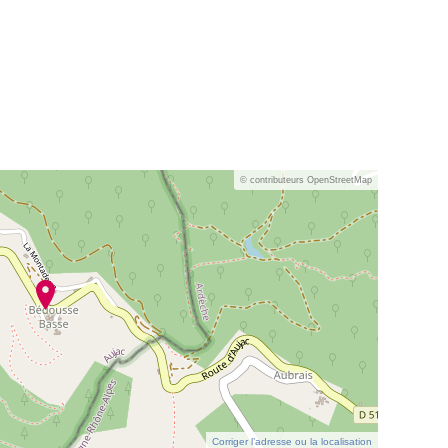
© contributeurs OpenStreetMap
Corriger l’adresse ou la localisation