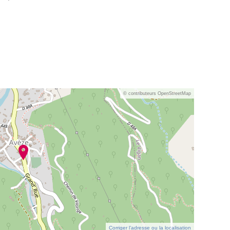
© contributeurs OpenStreetMap
Corriger l’adresse ou la localisation