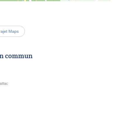
rajet Maps
 en commun
illac