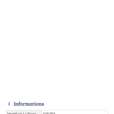
Informations
Identifiant La Poste
A0N2B8