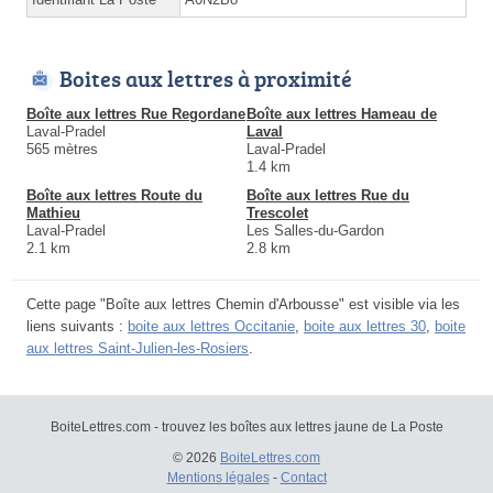
Boites aux lettres à proximité
Boîte aux lettres Rue Regordane
Boîte aux lettres Hameau de
Laval-Pradel
Laval
565 mètres
Laval-Pradel
1.4 km
Boîte aux lettres Route du
Boîte aux lettres Rue du
Mathieu
Trescolet
Laval-Pradel
Les Salles-du-Gardon
2.1 km
2.8 km
Cette page "Boîte aux lettres Chemin d'Arbousse" est visible via les
liens suivants :
boite aux lettres Occitanie
,
boite aux lettres 30
,
boite
aux lettres Saint-Julien-les-Rosiers
.
BoiteLettres.com - trouvez les boîtes aux lettres jaune de La Poste
© 2026
BoiteLettres.com
Mentions légales
-
Contact