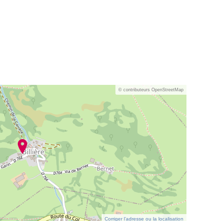
© contributeurs OpenStreetMap
Corriger l’adresse ou la localisation