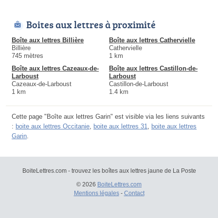
Boites aux lettres à proximité
Boîte aux lettres Billière
Boîte aux lettres Cathervielle
Billière
Cathervielle
745 mètres
1 km
Boîte aux lettres Cazeaux-de-
Boîte aux lettres Castillon-de-
Larboust
Larboust
Cazeaux-de-Larboust
Castillon-de-Larboust
1 km
1.4 km
Cette page "Boîte aux lettres Garin" est visible via les liens suivants
:
boite aux lettres Occitanie
,
boite aux lettres 31
,
boite aux lettres
Garin
.
BoiteLettres.com - trouvez les boîtes aux lettres jaune de La Poste
© 2026
BoiteLettres.com
Mentions légales
-
Contact