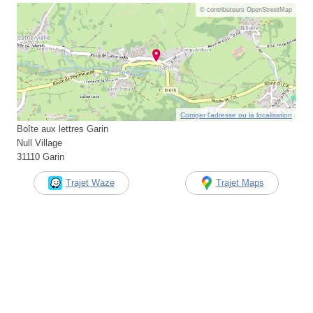
© contributeurs OpenStreetMap
Corriger l’adresse ou la localisation
Boîte aux lettres Garin
Null Village
31110 Garin
Trajet Waze
Trajet Maps