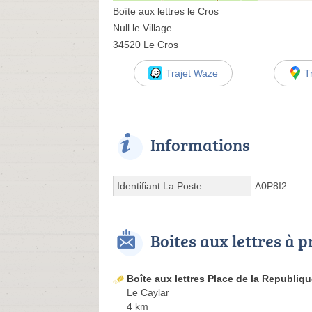
Boîte aux lettres le Cros
Null le Village
34520 Le Cros
Trajet Waze
T
Informations
Identifiant La Poste
A0P8I2
Boites aux lettres à 
Boîte aux lettres Place de la Republiq
Le Caylar
4 km