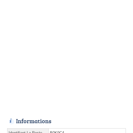
Informations
Identifiant La Poste
B0K9C4