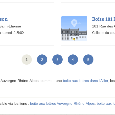
gson
Boîte 181 
aint-Étienne
181 Rue des A
au samedi à 8h00
Collecte du cou
1
2
3
4
5
en Auvergne-Rhône-Alpes, comme : une
boite aux lettres dans l'Allier
, le
sible via les liens :
boite aux lettres Auvergne-Rhône-Alpes
,
boite aux l