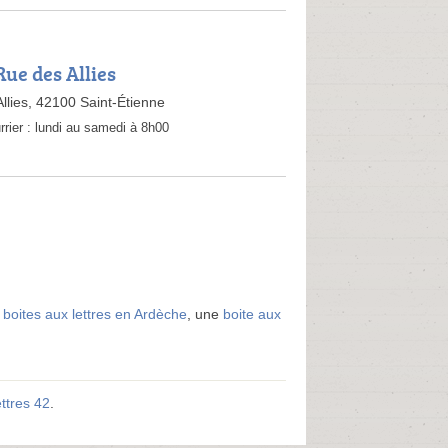
Rue des Allies
llies, 42100 Saint-Étienne
rrier :
lundi au samedi à 8h00
s
boites aux lettres en Ardèche
, une
boite aux
ettres 42
.