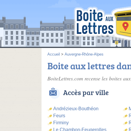
Accueil
>
Auvergne-Rhône-Alpes
Boite aux lettres dan
BoiteLettres.com recense les
boites aux
Accès par ville
Andrézieux-Bouthéon
M
Feurs
R
Firminy
R
Le Chambon-Feugerolles