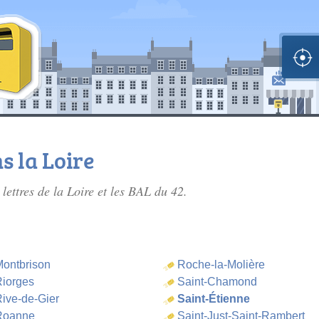
s la Loire
 lettres de la Loire
et les BAL du 42.
ontbrison
Roche-la-Molière
iorges
Saint-Chamond
ive-de-Gier
Saint-Étienne
Roanne
Saint-Just-Saint-Rambert