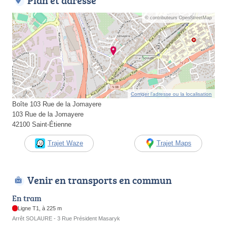
Plan et adresse
© contributeurs OpenStreetMap
Corriger l’adresse ou la localisation
Boîte 103 Rue de la Jomayere
103 Rue de la Jomayere
42100 Saint-Étienne
Trajet Waze
Trajet Maps
Venir en transports en commun
En tram
Ligne T1, à 225 m
Arrêt SOLAURE - 3 Rue Président Masaryk