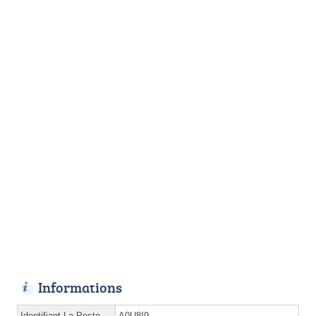
Informations
Identifiant La Poste
A0U8I9