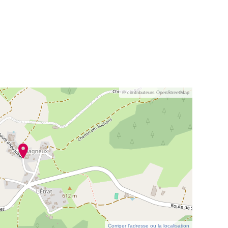
© contributeurs OpenStreetMap
Corriger l’adresse ou la localisation