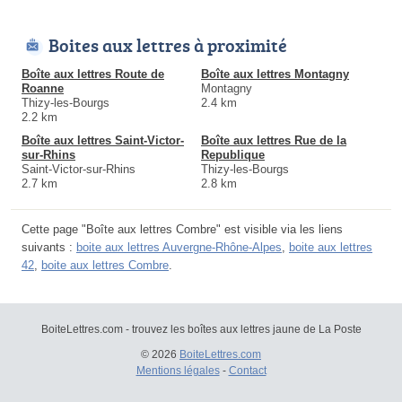
Boites aux lettres à proximité
Boîte aux lettres Route de
Boîte aux lettres Montagny
Roanne
Montagny
Thizy-les-Bourgs
2.4 km
2.2 km
Boîte aux lettres Saint-Victor-
Boîte aux lettres Rue de la
sur-Rhins
Republique
Saint-Victor-sur-Rhins
Thizy-les-Bourgs
2.7 km
2.8 km
Cette page "Boîte aux lettres Combre" est visible via les liens
suivants :
boite aux lettres Auvergne-Rhône-Alpes
,
boite aux lettres
42
,
boite aux lettres Combre
.
BoiteLettres.com - trouvez les boîtes aux lettres jaune de La Poste
© 2026
BoiteLettres.com
Mentions légales
-
Contact