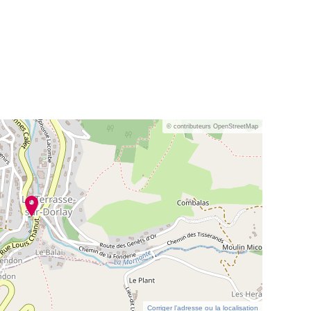
© contributeurs OpenStreetMap
Corriger l’adresse ou la localisation