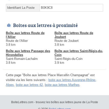
Identifiant La Poste
B0K9C8
Boites aux lettres à proximité
Boîte aux lettres Route de
Boîte aux lettres Route de
l'Allier
Joubert
Route de l'Allier
Route de Joubert
3.8 km
3.8 km
Boîte aux lettres Passage des
Boîte aux lettres Saint-Régis-du-
Hirondelles
Coin
Saint-Romain-Lachalm
Saint-Régis-du-Coin
3.8 km
3.9 km
Cette page "Boîte aux lettres Place Marcellin Champagnat" est
visible via les liens suivants :
boite aux lettres Auvergne-Rhône-
Alpes
,
boite aux lettres 42
,
boite aux lettres Marlhes
.
BoiteLettres.com - trouvez les boîtes aux lettres jaune de La Poste
© 2026
BoiteLettres.com