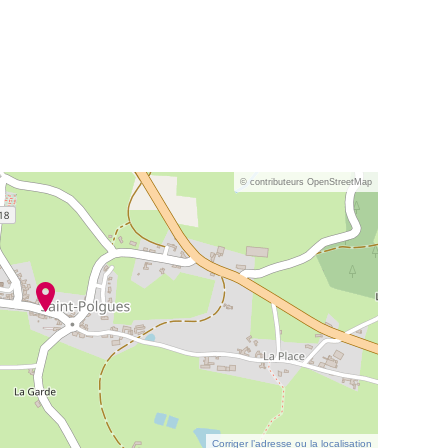
© contributeurs OpenStreetMap
Corriger l’adresse ou la localisation