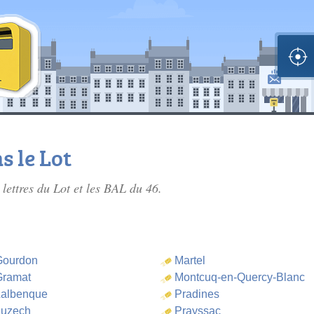
s le Lot
 lettres du Lot
et les BAL du 46.
Gourdon
Martel
Gramat
Montcuq-en-Quercy-Blanc
albenque
Pradines
Luzech
Prayssac