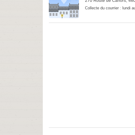
270 Route de Cahors, 46
Collecte du courrier :
lundi 