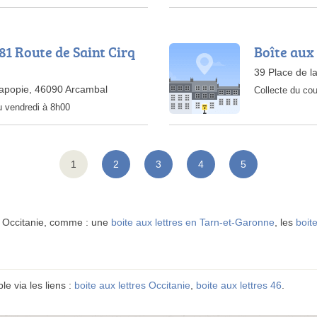
81 Route de Saint Cirq
Boîte aux 
39 Place de la
Lapopie, 46090 Arcambal
Collecte du cou
u vendredi à 8h00
1
2
3
4
5
n Occitanie, comme : une
boite aux lettres en Tarn-et-Garonne
, les
boit
le via les liens :
boite aux lettres Occitanie
,
boite aux lettres 46
.