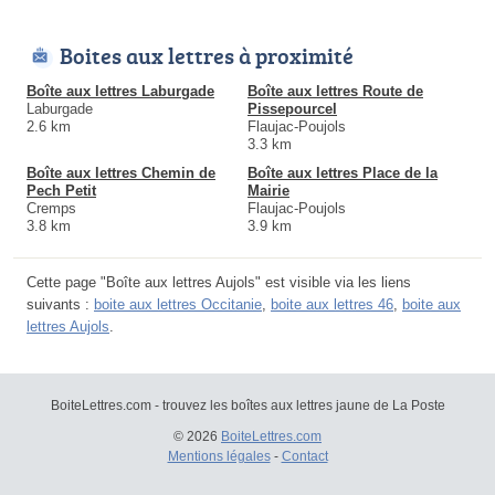
Boites aux lettres à proximité
Boîte aux lettres Laburgade
Boîte aux lettres Route de
Laburgade
Pissepourcel
2.6 km
Flaujac-Poujols
3.3 km
Boîte aux lettres Chemin de
Boîte aux lettres Place de la
Pech Petit
Mairie
Cremps
Flaujac-Poujols
3.8 km
3.9 km
Cette page "Boîte aux lettres Aujols" est visible via les liens
suivants :
boite aux lettres Occitanie
,
boite aux lettres 46
,
boite aux
lettres Aujols
.
BoiteLettres.com - trouvez les boîtes aux lettres jaune de La Poste
© 2026
BoiteLettres.com
Mentions légales
-
Contact