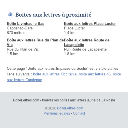
Boites aux lettres à proximité
Boîte Livinhac le Bas
Boîte aux lettres Place Lucter
Capdenac-Gare
Place Lucter
870 mètres
1.4 km
Boîte aux lettres Rue du Plan de
Boîte aux lettres Route de
Vic
Lacapelette
Rue du Plan de Vic
Null Route de Lacapelette
1.5 km
1.8 km
Cette page "Boîte aux lettres Impasse du Soulie" est visible via les
liens suivants :
boite aux lettres Occitanie
,
boite aux lettres 46
,
boite
aux lettres Capdenac
.
BoiteLettres.com - trouvez les boîtes aux lettres jaune de La Poste
© 2026
BoiteLettres.com
Mentions légales
-
Contact