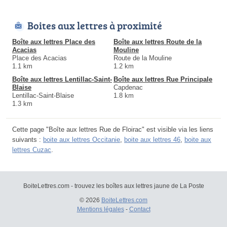
Boites aux lettres à proximité
Boîte aux lettres Place des
Boîte aux lettres Route de la
Acacias
Mouline
Place des Acacias
Route de la Mouline
1.1 km
1.2 km
Boîte aux lettres Lentillac-Saint-
Boîte aux lettres Rue Principale
Blaise
Capdenac
Lentillac-Saint-Blaise
1.8 km
1.3 km
Cette page "Boîte aux lettres Rue de Floirac" est visible via les liens
suivants :
boite aux lettres Occitanie
,
boite aux lettres 46
,
boite aux
lettres Cuzac
.
BoiteLettres.com - trouvez les boîtes aux lettres jaune de La Poste
© 2026
BoiteLettres.com
Mentions légales
-
Contact