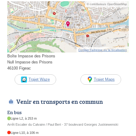
© contributeurs OpenStreetMap
Corriger l’adresse ou la localisation
Boîte Impasse des Prisons
Null Impasse des Prisons
46100 Figeac
Trajet Waze
Trajet Maps
Venir en transports en commun
En bus
Ligne L2, à 253 m
Arrêt Escalier du Calvaire / Paul Bert - 37 boulevard Georges Juskiewenski
Ligne L10, à 106 m