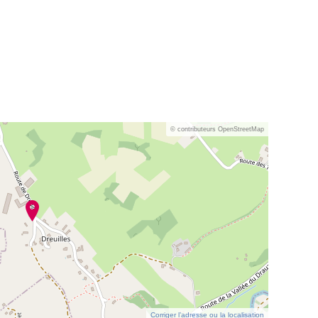
© contributeurs OpenStreetMap
Corriger l’adresse ou la localisation