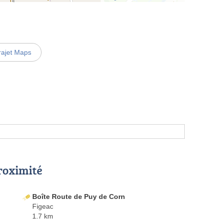
rajet Maps
proximité
Boîte Route de Puy de Corn
Figeac
1.7 km