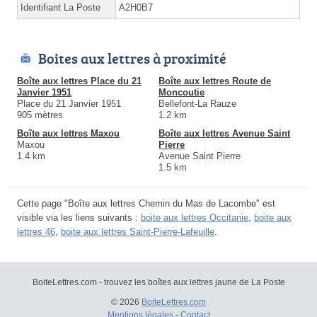
Identifiant La Poste
A2H0B7
Boites aux lettres à proximité
Boîte aux lettres Place du 21
Boîte aux lettres Route de
Janvier 1951
Moncoutie
Place du 21 Janvier 1951
Bellefont-La Rauze
905 mètres
1.2 km
Boîte aux lettres Maxou
Boîte aux lettres Avenue Saint
Maxou
Pierre
1.4 km
Avenue Saint Pierre
1.5 km
Cette page "Boîte aux lettres Chemin du Mas de Lacombe" est
visible via les liens suivants :
boite aux lettres Occitanie
,
boite aux
lettres 46
,
boite aux lettres Saint-Pierre-Lafeuille
.
BoiteLettres.com - trouvez les boîtes aux lettres jaune de La Poste
© 2026
BoiteLettres.com
Mentions légales
-
Contact