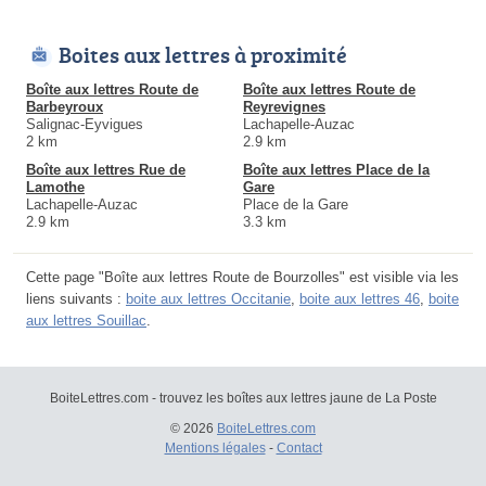
Boites aux lettres à proximité
Boîte aux lettres Route de
Boîte aux lettres Route de
Barbeyroux
Reyrevignes
Salignac-Eyvigues
Lachapelle-Auzac
2 km
2.9 km
Boîte aux lettres Rue de
Boîte aux lettres Place de la
Lamothe
Gare
Lachapelle-Auzac
Place de la Gare
2.9 km
3.3 km
Cette page "Boîte aux lettres Route de Bourzolles" est visible via les
liens suivants :
boite aux lettres Occitanie
,
boite aux lettres 46
,
boite
aux lettres Souillac
.
BoiteLettres.com - trouvez les boîtes aux lettres jaune de La Poste
© 2026
BoiteLettres.com
Mentions légales
-
Contact