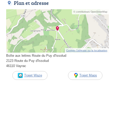
Plan et adresse
© contributeurs OpenStreetMap
Corriger l’adresse ou la localisation
Boîte aux lettres Route du Puy d'Issolud
2123 Route du Puy d'Issolud
46110 Vayrac
Trajet Waze
Trajet Maps