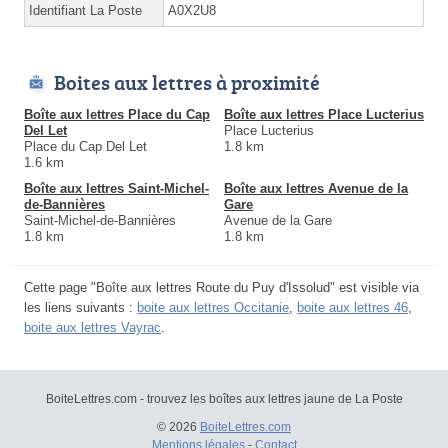
Identifiant La Poste
A0X2U8
Boites aux lettres à proximité
Boîte aux lettres Place du Cap
Boîte aux lettres Place Lucterius
Del Let
Place Lucterius
Place du Cap Del Let
1.8 km
1.6 km
Boîte aux lettres Saint-Michel-
Boîte aux lettres Avenue de la
de-Bannières
Gare
Saint-Michel-de-Bannières
Avenue de la Gare
1.8 km
1.8 km
Cette page "Boîte aux lettres Route du Puy d'Issolud" est visible via
les liens suivants :
boite aux lettres Occitanie
,
boite aux lettres 46
,
boite aux lettres Vayrac
.
BoiteLettres.com - trouvez les boîtes aux lettres jaune de La Poste
© 2026
BoiteLettres.com
Mentions légales
-
Contact