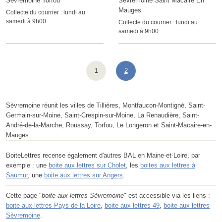
Sevremoine Torfou
Sevremoine Saint Macaire En
Mauges
Collecte du courrier :
lundi au
samedi à 9h00
Collecte du courrier :
lundi au
samedi à 9h00
1
2
Sèvremoine réunit les villes de Tillières, Montfaucon-Montigné, Saint-
Germain-sur-Moine, Saint-Crespin-sur-Moine, La Renaudière, Saint-
André-de-la-Marche, Roussay, Torfou, Le Longeron et Saint-Macaire-en-
Mauges
BoiteLettres recense également d'autres BAL en Maine-et-Loire, par
exemple : une
boite aux lettres sur Cholet
, les
boites aux lettres à
Saumur
, une
boite aux lettres sur Angers
.
Cette page "
boite aux lettres Sèvremoine
" est accessible via les liens :
boite aux lettres Pays de la Loire
,
boite aux lettres 49
,
boite aux lettres
Sèvremoine
.