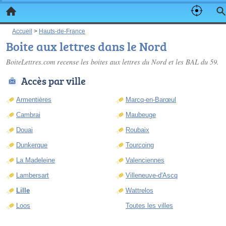
Accueil
>
Hauts-de-France
Boite aux lettres dans le Nord
BoiteLettres.com recense les
boites aux lettres du Nord
et les BAL du 59.
Accès par ville
Armentières
Marcq-en-Barœul
Cambrai
Maubeuge
Douai
Roubaix
Dunkerque
Tourcoing
La Madeleine
Valenciennes
Lambersart
Villeneuve-d'Ascq
Lille
Wattrelos
Loos
Toutes les villes