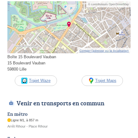
© contributeurs OpenStreetMap
Corriger l’adresse ou la localisation
Boîte 15 Boulevard Vauban
15 Boulevard Vauban
59800 Lille
Trajet Waze
Trajet Maps
Venir en transports en commun
En métro
Ligne M1, à 857 m
Arrêt Rihour - Place Rihour