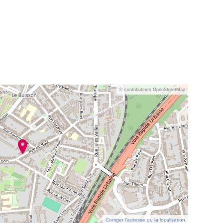
© contributeurs OpenStreetMap
Corriger l’adresse ou la localisation