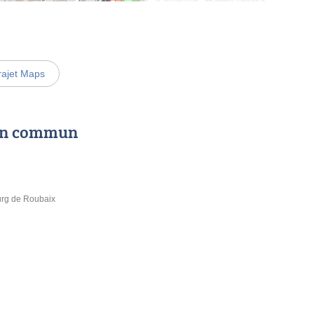
rajet Maps
 en commun
urg de Roubaix