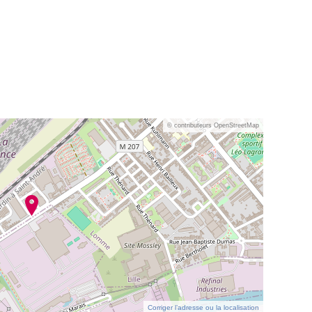
© contributeurs OpenStreetMap
Corriger l’adresse ou la localisation