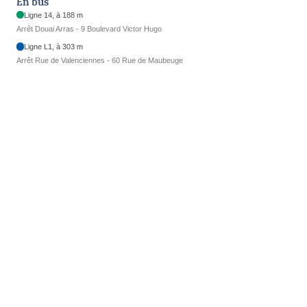
En bus
Ligne 14, à 188 m
Arrêt Douai Arras - 9 Boulevard Victor Hugo
Ligne L1, à 303 m
Arrêt Rue de Valenciennes - 60 Rue de Maubeuge