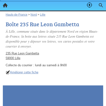
Hauts-de-France
>
Nord
>
Lille
Boîte 235 Rue Leon Gambetta
À Lille, commune située dans le département Nord en région Hauts-
de-France, la boite aux lettres située 235 Rue Leon Gambetta est
disponible pour y déposer vos lettres, vos cartes postales et votre
courrier à envoyer.
235 Rue Leon Gambetta
59000 Lille
Collecte du courrier :
lundi au samedi à 9h00
Améliorer cette fiche