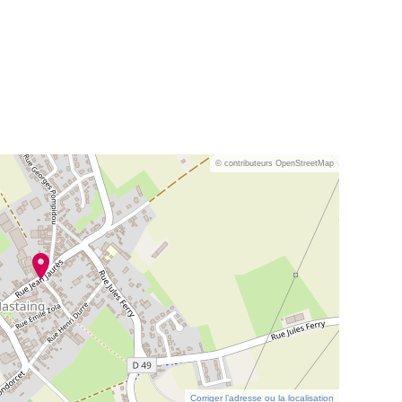
© contributeurs OpenStreetMap
Corriger l’adresse ou la localisation