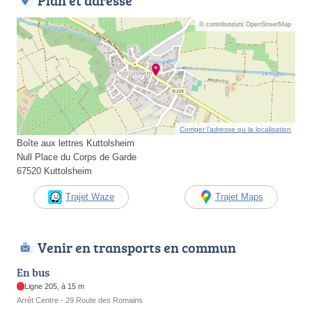
Plan et adresse
© contributeurs OpenStreetMap
Corriger l’adresse ou la localisation
Boîte aux lettres Kuttolsheim
Null Place du Corps de Garde
67520 Kuttolsheim
Trajet Waze
Trajet Maps
Venir en transports en commun
En bus
Ligne 205, à 15 m
Arrêt Centre - 29 Route des Romains