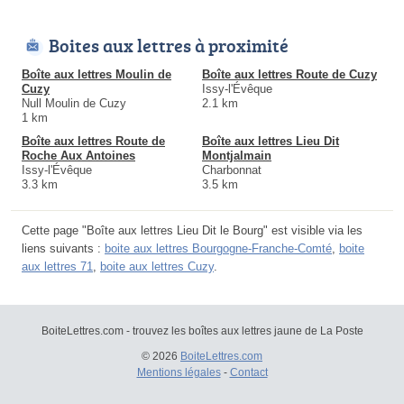
Boites aux lettres à proximité
Boîte aux lettres Moulin de
Boîte aux lettres Route de Cuzy
Cuzy
Issy-l'Évêque
Null Moulin de Cuzy
2.1 km
1 km
Boîte aux lettres Route de
Boîte aux lettres Lieu Dit
Roche Aux Antoines
Montjalmain
Issy-l'Évêque
Charbonnat
3.3 km
3.5 km
Cette page "Boîte aux lettres Lieu Dit le Bourg" est visible via les
liens suivants :
boite aux lettres Bourgogne-Franche-Comté
,
boite
aux lettres 71
,
boite aux lettres Cuzy
.
BoiteLettres.com - trouvez les boîtes aux lettres jaune de La Poste
© 2026
BoiteLettres.com
Mentions légales
-
Contact