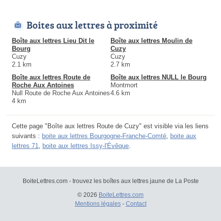
Boites aux lettres à proximité
Boîte aux lettres Lieu Dit le
Boîte aux lettres Moulin de
Bourg
Cuzy
Cuzy
Cuzy
2.1 km
2.7 km
Boîte aux lettres Route de
Boîte aux lettres NULL le Bourg
Roche Aux Antoines
Montmort
Null Route de Roche Aux Antoines
4.6 km
4 km
Cette page "Boîte aux lettres Route de Cuzy" est visible via les liens
suivants :
boite aux lettres Bourgogne-Franche-Comté
,
boite aux
lettres 71
,
boite aux lettres Issy-l'Évêque
.
BoiteLettres.com - trouvez les boîtes aux lettres jaune de La Poste
© 2026
BoiteLettres.com
Mentions légales
-
Contact