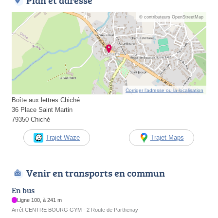
Plan et adresse
© contributeurs OpenStreetMap
Corriger l’adresse ou la localisation
Boîte aux lettres Chiché
36 Place Saint Martin
79350 Chiché
Trajet Waze
Trajet Maps
Venir en transports en commun
En bus
Ligne 100, à 241 m
Arrêt CENTRE BOURG GYM - 2 Route de Parthenay