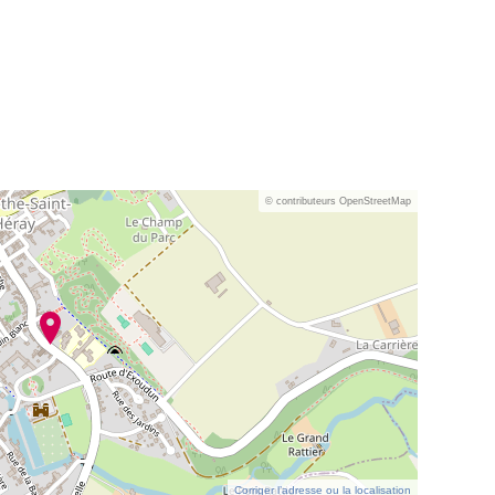
© contributeurs OpenStreetMap
Corriger l’adresse ou la localisation