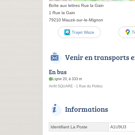
Boîte aux lettres Rue la Gain
1 Rue la Gain
79210 Mauzé-sur-le-Mignon
Trajet Waze
T
Venir en transports
En bus
Ligne 20, à 333 m
Arrêt SQUARE - 1 Rue du Poitou
Informations
Identifiant La Poste
A1U9U3