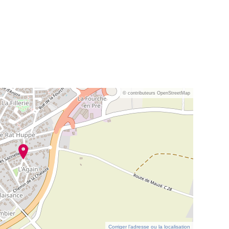
© contributeurs OpenStreetMap
Corriger l’adresse ou la localisation