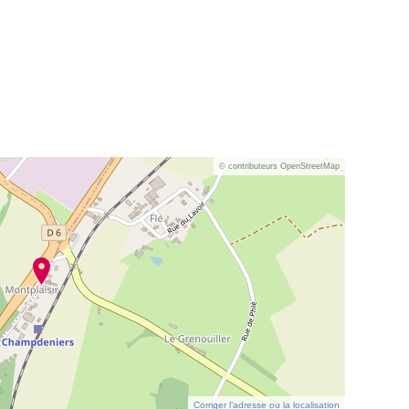
© contributeurs OpenStreetMap
Corriger l’adresse ou la localisation