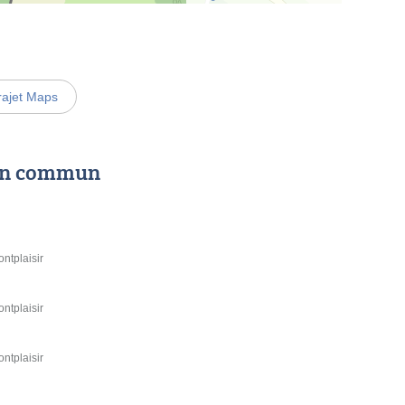
rajet Maps
 en commun
ntplaisir
ntplaisir
ntplaisir